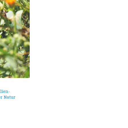
lien-
er Natur