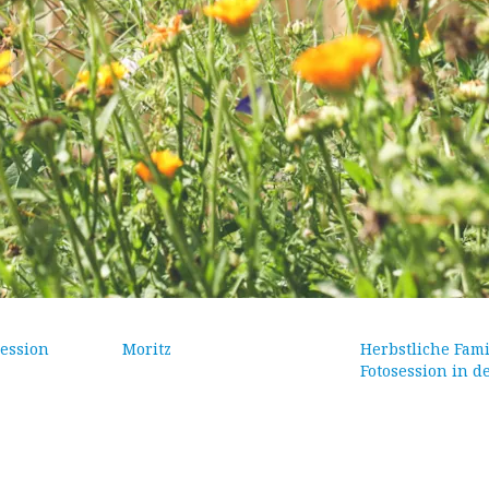
ession
Moritz
Herbstliche Fami
Fotosession in d